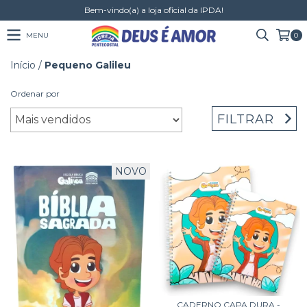
Bem-vindo(a) a loja oficial da IPDA!
MENU
0
Início
/
Pequeno Galileu
Ordenar por
FILTRAR
NOVO
CADERNO CAPA DURA -