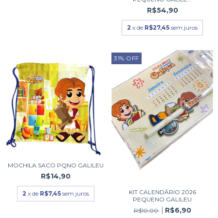
R$54,90
2
x de
R$27,45
sem juros
31
%
OFF
MOCHILA SACO PQNO GALILEU
R$14,90
KIT CALENDÁRIO 2026
2
x de
R$7,45
sem juros
PEQUENO GALILEU
R$6,90
R$10,00